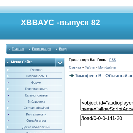
ХВВАУС -выпуск 82
Главная
Регистрация
Вход
Приветствую Вас
,
Гость
·
RSS
Меню Сайта
Главная
»
Файлы
»
Мои файлы
Главная
Тимофеев В - Обычный ав
Фотоальбомы
Форум
Гостевая книга
Каталог сайтов
Библиотека
Скачать/dowload
Книга памяти
Онлайн игры
Доска объявлений