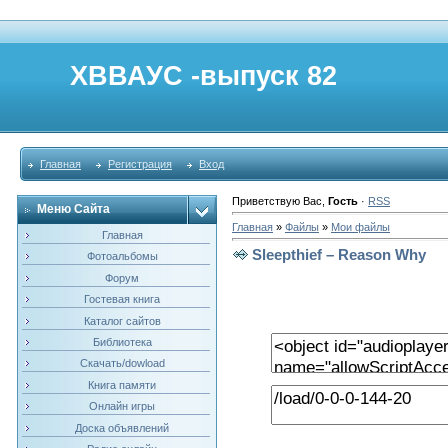
ХВВАУС -выпуск 82
Главная
Регистрация
Вход
Приветствую Вас
,
Гость
·
RSS
Меню Сайта
Главная
»
Файлы
»
Мои файлы
Главная
Sleepthief – Reason Why
Фотоальбомы
Форум
Гостевая книга
Каталог сайтов
Библиотека
Скачать/dowload
Книга памяти
Онлайн игры
Доска объявлений