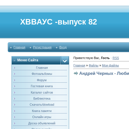
ХВВАУС -выпуск 82
Главная
Регистрация
Вход
Приветствую Вас
,
Гость
·
RSS
Меню Сайта
Главная
»
Файлы
»
Мои файлы
Главная
Андрей Черных - Люб
Фотоальбомы
Форум
Гостевая книга
Каталог сайтов
Библиотека
Скачать/dowload
Книга памяти
Онлайн игры
Доска объявлений