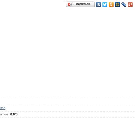
Поделиться…
itan
йтинг
:
0.0
/
0