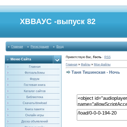
ХВВАУС -выпуск 82
Главная
Регистрация
Вход
Приветствую Вас
,
Гость
·
RSS
Меню Сайта
Главная
»
Файлы
»
Мои файлы
Главная
Таня Тишинская - Ночь
Фотоальбомы
Форум
Гостевая книга
Каталог сайтов
Библиотека
Скачать/dowload
Книга памяти
Онлайн игры
Доска объявлений