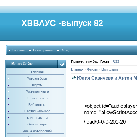
ХВВАУС -выпуск 82
Главная
Регистрация
Вход
Приветствую Вас
,
Гость
·
RSS
Меню Сайта
Главная
»
Файлы
»
Мои файлы
Главная
Юлия Савичева и Антон М
Фотоальбомы
Форум
Гостевая книга
Каталог сайтов
Библиотека
Скачать/dowload
Книга памяти
Онлайн игры
Доска объявлений