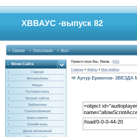
ХВВАУС -выпуск 82
Главная
Регистрация
Вход
Приветствую Вас
,
Гость
·
RSS
Меню Сайта
Главная
»
Файлы
»
Мои файлы
Главная
Артур Ермилов- ЗВЕЗДА
Фотоальбомы
Форум
Гостевая книга
Каталог сайтов
Библиотека
Скачать/dowload
Книга памяти
Онлайн игры
Доска объявлений