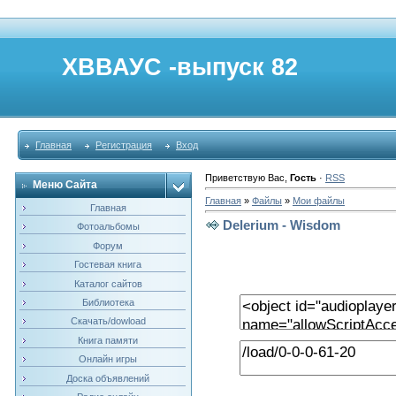
ХВВАУС -выпуск 82
Главная
Регистрация
Вход
Приветствую Вас
,
Гость
·
RSS
Меню Сайта
Главная
»
Файлы
»
Мои файлы
Главная
Delerium - Wisdom
Фотоальбомы
Форум
Гостевая книга
Каталог сайтов
Библиотека
Скачать/dowload
Книга памяти
Онлайн игры
Доска объявлений