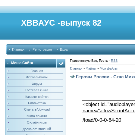
ХВВАУС -выпуск 82
Главная
Регистрация
Вход
Приветствую Вас
,
Гость
·
RSS
Меню Сайта
Главная
»
Файлы
»
Мои файлы
Главная
Героям России - Стас Ми
Фотоальбомы
Форум
Гостевая книга
Каталог сайтов
Библиотека
Скачать/dowload
Книга памяти
Онлайн игры
Доска объявлений