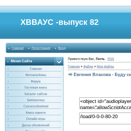
ХВВАУС -выпуск 82
Главная
Регистрация
Вход
Приветствую Вас
,
Гость
·
RSS
Меню Сайта
Главная
»
Файлы
»
Мои файлы
Главная
Евгения Власова - Буду с
Фотоальбомы
Форум
Гостевая книга
Каталог сайтов
Библиотека
Скачать/dowload
Книга памяти
Онлайн игры
Доска объявлений