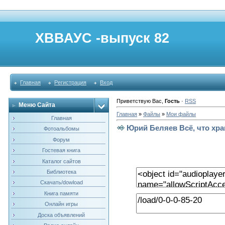
ХВВАУС -выпуск 82
Главная
Регистрация
Вход
Приветствую Вас
,
Гость
·
RSS
Меню Сайта
Главная
»
Файлы
»
Мои файлы
Главная
Юрий Беляев Всё, что хра
Фотоальбомы
Форум
Гостевая книга
Каталог сайтов
Библиотека
Скачать/dowload
Книга памяти
Онлайн игры
Доска объявлений