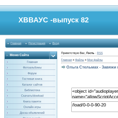
ХВВАУС -выпуск 82
Главная
Регистрация
Вход
Приветствую Вас
,
Гость
·
RSS
Меню Сайта
Главная
»
Файлы
»
Мои файлы
Главная
Ольга Стельмах - Завяжи 
Фотоальбомы
Форум
Гостевая книга
Каталог сайтов
Библиотека
Скачать/dowload
Книга памяти
Онлайн игры
Доска объявлений