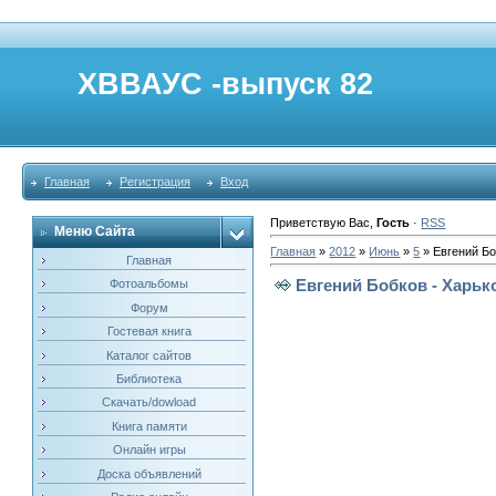
ХВВАУС -выпуск 82
Главная
Регистрация
Вход
Приветствую Вас
,
Гость
·
RSS
Меню Сайта
Главная
»
2012
»
Июнь
»
5
» Евгений Бо
Главная
Евгений Бобков - Харьк
Фотоальбомы
Форум
Гостевая книга
Каталог сайтов
Библиотека
Скачать/dowload
Книга памяти
Онлайн игры
Доска объявлений