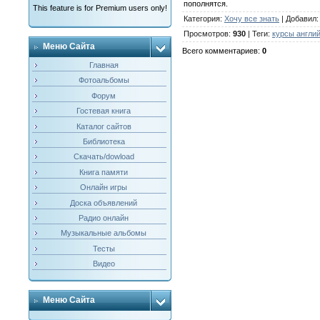
пополнятся.
This feature is for Premium users only!
Категория
:
Хочу все знать
|
Добавил
Просмотров
:
930
|
Теги
:
курсы англий
Меню Сайта
Всего комментариев
:
0
Главная
Фотоальбомы
Форум
Гостевая книга
Каталог сайтов
Библиотека
Скачать/dowload
Книга памяти
Онлайн игры
Доска объявлений
Радио онлайн
Музыкальные альбомы
Тесты
Видео
Меню Сайта