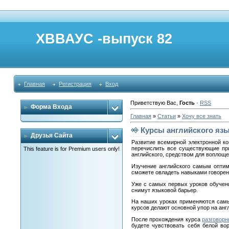
ХВВАУС -выпуск 82
Главная
Регистрация
Вход
Приветствую Вас
,
Гость
·
RSS
Форма Входа
Главная
»
Статьи
»
Хочу все знать
Курсы английского язы
Друзья Сайта
Развитие всемирной электронной к
перечислить все существующие при
This feature is for Premium users only!
английского, средством для воплощ
Изучение английского самым оптим
сможете овладеть навыками говорени
Уже с самых первых уроков обучени
снимут языковой барьер.
На наших уроках применяются самы
курсов делают основной упор на ан
После прохождения курса
разговорн
будете чувствовать себя белой во