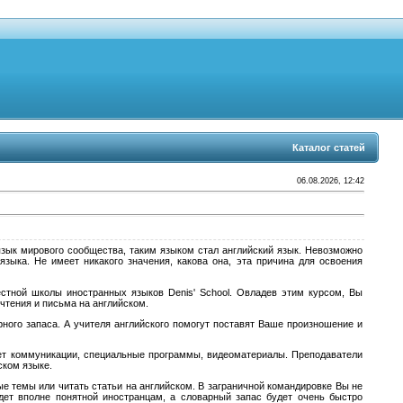
Каталог статей
06.08.2026, 12:42
зык мирового сообщества, таким языком стал английский язык. Невозможно
ыка. Не имеет никакого значения, какова она, эта причина для освоения
стной школы иностранных языков Denis' School. Овладев этим курсом, Вы
чтения и письма на английском.
ного запаса. А учителя английского помогут поставят Ваше произношение и
ет коммуникации, специальные программы, видеоматериалы. Преподаватели
ском языке.
ые темы или читать статьи на английском. В заграничной командировке Вы не
дет вполне понятной иностранцам, а словарный запас будет очень быстро