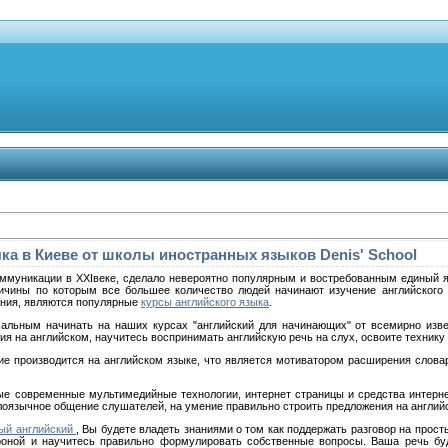
ка в Киеве от школы иностранных языков Denis' School
оммуникации в XXIвеке, сделало невероятно популярным и востребованным единый я
чины по которым все большее количество людей начинают изучение английского яз
ения, являются популярные
курсы английского языка
.
альным начинать на наших курсах "английский для начинающих" от всемирно изве
я на английском, научитесь воспринимать английскую речь на слух, освоите технику 
е производится на английском языке, что является мотиватором расширения словар
е современные мультимедийные технологии, интернет страницы и средства интерн
глоязычное общение слушателей, на умение правильно строить предложения на англий
ый английский
, Вы будете владеть знаниями о том как поддержать разговор на прост
роной и научитесь правильно формулировать собственные вопросы. Ваша речь бу