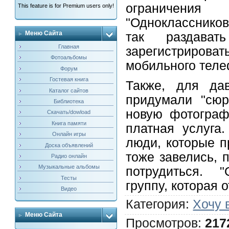
ограничения
This feature is for Premium users only!
"Одноклассников
Меню Сайта
так раздава
Главная
зарегистрироват
Фотоальбомы
мобильного теле
Форум
Гостевая книга
Также, для дав
Каталог сайтов
придумали "сюр
Библиотека
новую фотограф
Скачать/dowload
Книга памяти
платная услуга.
Онлайн игры
люди, которые п
Доска объявлений
тоже завелись, 
Радио онлайн
Музыкальные альбомы
потрудиться. 
Тесты
группу, которая 
Видео
Категория
:
Хочу 
Меню Сайта
Просмотров
:
217