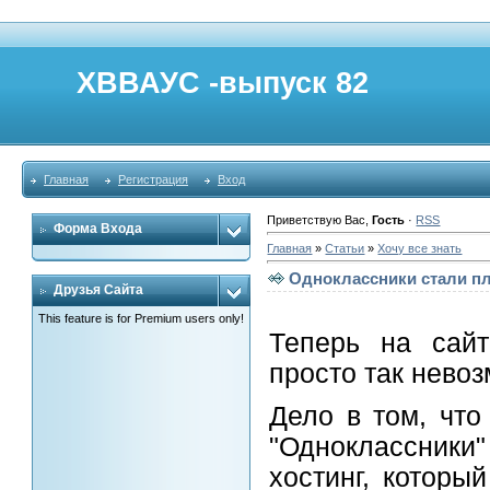
ХВВАУС -выпуск 82
Главная
Регистрация
Вход
Приветствую Вас
,
Гость
·
RSS
Форма Входа
Главная
»
Статьи
»
Хочу все знать
Одноклассники стали п
Друзья Сайта
This feature is for Premium users only!
Теперь на сайт
просто так нево
Дело в том, что
"Одноклассники
хостинг, которы