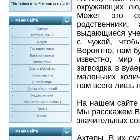
This feature is for Premium users only!
окружающих люд
Может это с
Меню Сайта
родственники
Главная
выдающиеся уче
Фотоальбомы
с чужой, чтоб
Форум
Вероятно, нам бу
Гостевая книга
Каталог сайтов
известно, мир 
Библиотека
загвоздка в вуа
Скачать/dowload
маленьких колич
Книга памяти
Онлайн игры
нам всего лишь 
Доска объявлений
Радио онлайн
На нашем сайте 
Музыкальные альбомы
Тесты
Мы расскажем Ва
Видео
значительных со
Меню Сайта
Актеры. В их су