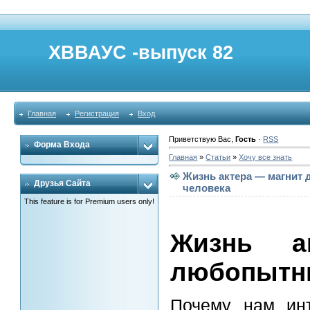
ХВВАУС -выпуск 82
Главная
Регистрация
Вход
Приветствую Вас
,
Гость
·
RSS
Форма Входа
Главная
»
Статьи
»
Хочу все знать
Жизнь актера — магнит 
Друзья Сайта
человека
This feature is for Premium users only!
Жизнь а
любопытн
Почему нам инт