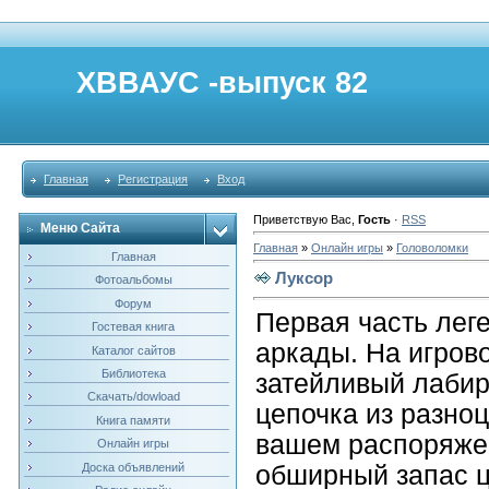
ХВВАУС -выпуск 82
Главная
Регистрация
Вход
Приветствую Вас
,
Гость
·
RSS
Меню Сайта
Главная
»
Онлайн игры
»
Головоломки
Главная
Луксор
Фотоальбомы
Форум
Первая часть лег
Гостевая книга
аркады. На игров
Каталог сайтов
Библиотека
затейливый лабир
Скачать/dowload
цепочка из разно
Книга памяти
вашем распоряжен
Онлайн игры
Доска объявлений
обширный запас ц