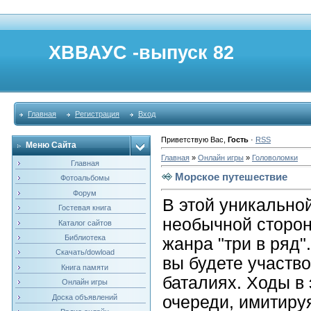
ХВВАУС -выпуск 82
Главная
Регистрация
Вход
Приветствую Вас
,
Гость
·
RSS
Меню Сайта
Главная
»
Онлайн игры
»
Головоломки
Главная
Морское путешествие
Фотоальбомы
Форум
В этой уникальной
Гостевая книга
необычной сторо
Каталог сайтов
Библиотека
жанра "три в ряд
Скачать/dowload
вы будете участв
Книга памяти
баталиях. Ходы в 
Онлайн игры
Доска объявлений
очереди, имитиру