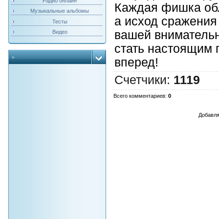
Радио онлайн
Каждая фишка обл
Музыкальные альбомы
а исход сражения
Тесты
вашей внимательн
Видео
стать настоящим 
вперед!
Счетчики
:
1119
Всего комментариев
:
0
Добавля