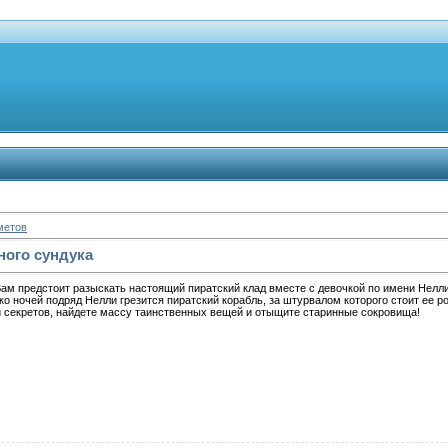
метов
ного сундука
 Вам предстоит разыскать настоящий пиратский клад вместе с девочкой по имени Нел
о ночей подряд Нелли грезится пиратский корабль, за штурвалом которого стоит ее р
и секретов, найдете массу таинственных вещей и отыщите старинные сокровища!