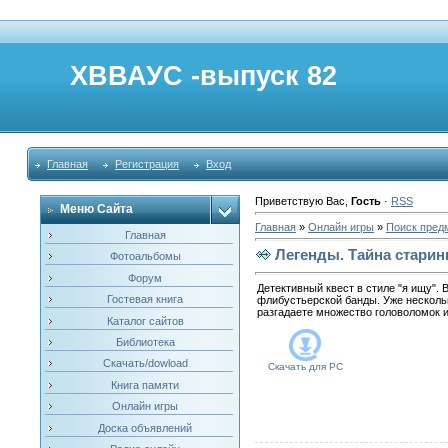
ХВВАУС -выпуск 82
Главная
Регистрация
Вход
Приветствую Вас
,
Гость
·
RSS
Меню Сайта
Главная
»
Онлайн игры
»
Поиск пред
Главная
Легенды. Тайна старин
Фотоальбомы
Форум
Детективный квест в стиле "я ищу".
Гостевая книга
флибустьерской банды. Уже нескольк
разгадаете множество головоломок 
Каталог сайтов
Библиотека
Скачать/dowload
Скачать для
PC
Книга памяти
Онлайн игры
Доска объявлений