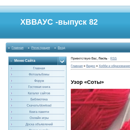
ХВВАУС -выпуск 82
Главная
Регистрация
Вход
Приветствую Вас
,
Гость
·
RSS
Меню Сайта
Главная
»
Видео
»
Хобби и образовани
Главная
Фотоальбомы
Форум
Узор «Соты»
Гостевая книга
Каталог сайтов
Библиотека
Скачать/dowload
Книга памяти
Онлайн игры
Доска объявлений