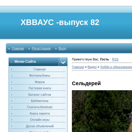
ХВВАУС -выпуск 82
Главная
Регистрация
Вход
Приветствую Вас
,
Гость
·
RSS
Меню Сайта
Главная
»
Видео
»
Хобби и образовани
Главная
Фотоальбомы
Форум
Сельдерей
Гостевая книга
Каталог сайтов
Библиотека
Скачать/dowload
Книга памяти
Онлайн игры
Доска объявлений