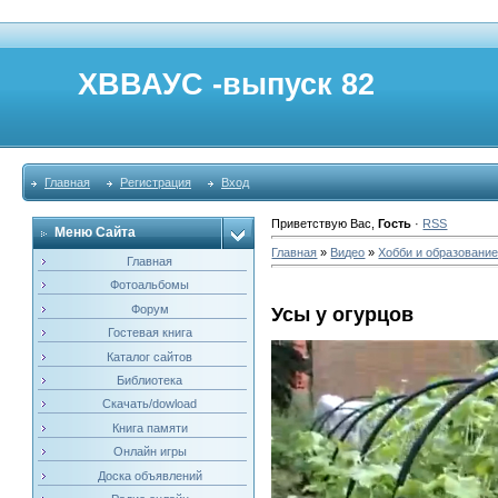
ХВВАУС -выпуск 82
Главная
Регистрация
Вход
Приветствую Вас
,
Гость
·
RSS
Меню Сайта
Главная
»
Видео
»
Хобби и образовани
Главная
Фотоальбомы
Форум
Усы у огурцов
Гостевая книга
Каталог сайтов
Библиотека
Скачать/dowload
Книга памяти
Онлайн игры
Доска объявлений