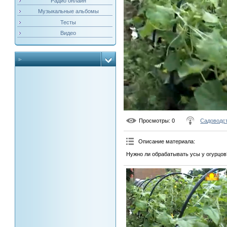
Радио онлайн
Музыкальные альбомы
Тесты
Видео
Просмотры
: 0
Садоводст
Описание материала
:
Нужно ли обрабатывать усы у огурцов