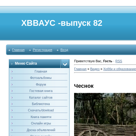
ХВВАУС -выпуск 82
Главная
Регистрация
Вход
Приветствую Вас
,
Гость
·
RSS
Меню Сайта
Главная
»
Видео
»
Хобби и образовани
Главная
Фотоальбомы
Форум
Чеснок
Гостевая книга
Каталог сайтов
Библиотека
Скачать/dowload
Книга памяти
Онлайн игры
Доска объявлений