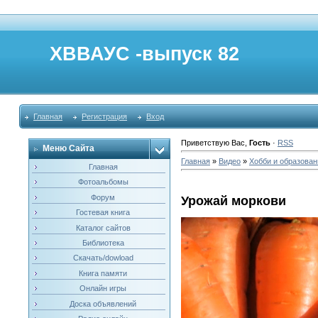
ХВВАУС -выпуск 82
Главная
Регистрация
Вход
Приветствую Вас
,
Гость
·
RSS
Меню Сайта
Главная
»
Видео
»
Хобби и образован
Главная
Фотоальбомы
Форум
Урожай моркови
Гостевая книга
Каталог сайтов
Библиотека
Скачать/dowload
Книга памяти
Онлайн игры
Доска объявлений