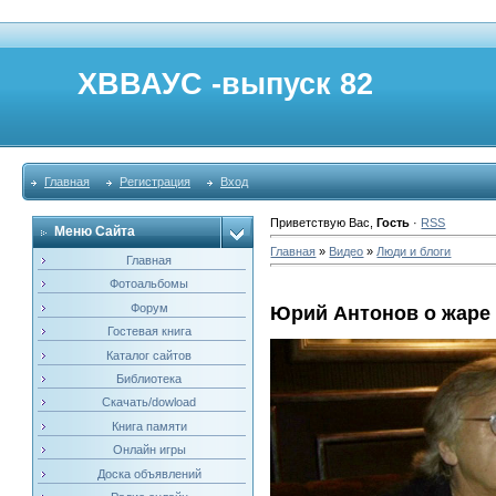
ХВВАУС -выпуск 82
Главная
Регистрация
Вход
Приветствую Вас
,
Гость
·
RSS
Меню Сайта
Главная
»
Видео
»
Люди и блоги
Главная
Фотоальбомы
Форум
Юрий Антонов о жаре
Гостевая книга
Каталог сайтов
Библиотека
Скачать/dowload
Книга памяти
Онлайн игры
Доска объявлений