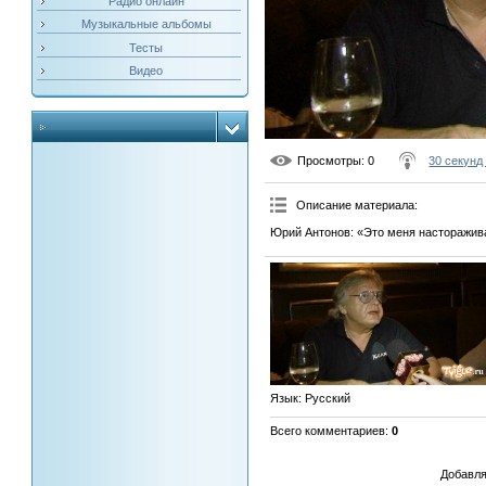
Радио онлайн
Музыкальные альбомы
Тесты
Видео
Просмотры
: 0
30 секунд 
Описание материала
:
Юрий Антонов: «Это меня насторажива
Язык
: Русский
Всего комментариев
:
0
Добавля