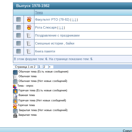
Выпуск 1978-1982
Тема
Факультет РТО (78-82)
[
1
2
]
Рота Слюсаря
[
1
2
]
Поздравление с праздниками
Смешные истории , байки
Книга памяти
В этом форуме тем:
6
. На странице показано тем:
5
.
1
Страница
1
из
2
2
»
Обычная тема (Есть новые сообщения)
Обычная тема
Обычная тема (Нет новых сообщений)
Тема - опрос
Горячая тема (Есть новые сообщения)
Важная тема
Горячая тема (Нет новых сообщений)
Горячая тема
Закрытая тема (Нет новых сообщений)
Закрытая тема
Copyr