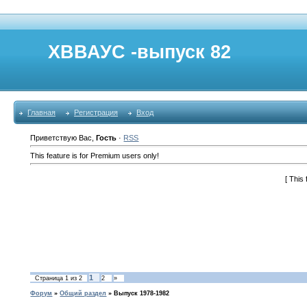
ХВВАУС -выпуск 82
Главная
Регистрация
Вход
Приветствую Вас
,
Гость
·
RSS
This feature is for Premium users only!
[
This 
1
Страница
1
из
2
2
»
Форум
»
Общий раздел
»
Выпуск 1978-1982