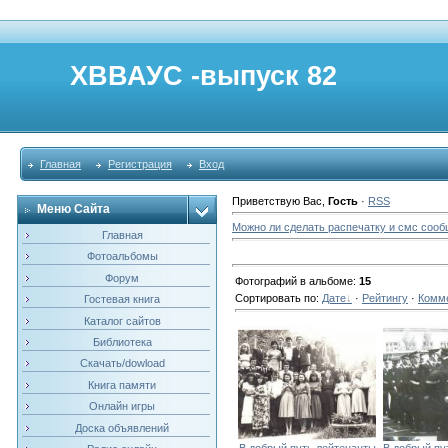
ХВВАУС -выпуск 82
Главная
Регистрация
Вход
Приветствую Вас
,
Гость
·
RSS
Меню Сайта
Можно ли сделать распечатку и смс сооб
Главная
Фотоальбомы
Форум
Фотографий в альбоме
:
15
Сортировать по
:
Дате
·
Рейтингу
·
Комм
Гостевая книга
Каталог сайтов
Библиотека
Скачать/dowload
Книга памяти
Онлайн игры
Доска объявлений
В добрый путь лейтенанты
В добрый пу