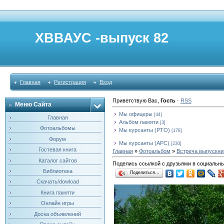
ХВВАУС -выпуск 82
Главная
Регистрация
Вход
Приветствую Вас
,
Гость
·
RSS
Меню Сайта
Мы офицеры
[44]
Главная
Альбом памяти
[3]
Фотоальбомы
Мы курсанты (РТО)
[178]
Форум
Мы курсанты (АРС)
[230]
Гостевая книга
Главная
»
Фотоальбом
»
Встреча выпускник
Каталог сайтов
Поделись ссылкой с друзьями в социальны
Библиотека
Поделиться…
Скачать/dowload
Книга памяти
Онлайн игры
Доска объявлений