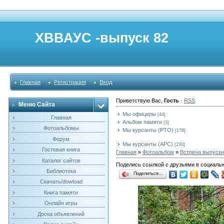
ХВВАУС -выпуск 82
Главная
Регистрация
Вход
Приветствую Вас
,
Гость
·
RSS
Меню Сайта
Мы офицеры
[44]
Главная
Альбом памяти
[3]
Фотоальбомы
Мы курсанты (РТО)
[178]
Форум
Мы курсанты (АРС)
[230]
Гостевая книга
Главная
»
Фотоальбом
»
Встреча выпускни
Каталог сайтов
Поделись ссылкой с друзьями в социаль
Библиотека
Поделиться…
Скачать/dowload
Книга памяти
Онлайн игры
Доска объявлений