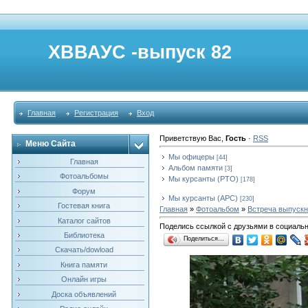
ХВВАУС -выпуск 82
Главная
Регистрация
Вход
Приветствую Вас
,
Гость
·
RSS
Меню Сайта
Мы офицеры
[44]
Главная
Альбом памяти
[3]
Фотоальбомы
Мы курсанты (РТО)
[178]
Форум
Мы курсанты (АРС)
[230]
Гостевая книга
Главная
»
Фотоальбом
»
Встреча выпускни
Каталог сайтов
Поделись ссылкой с друзьями в социаль
Библиотека
Поделиться…
Скачать/dowload
Книга памяти
Онлайн игры
Доска объявлений