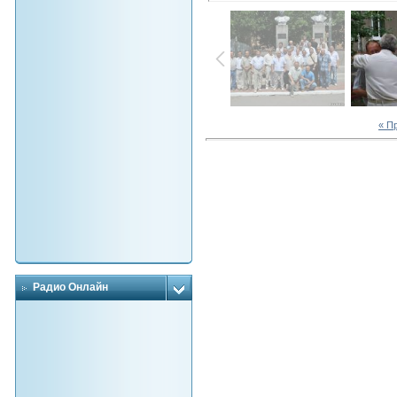
« П
Радио Онлайн