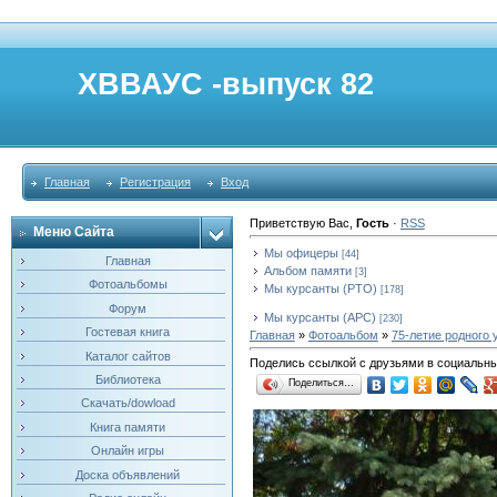
ХВВАУС -выпуск 82
Главная
Регистрация
Вход
Приветствую Вас
,
Гость
·
RSS
Меню Сайта
Мы офицеры
[44]
Главная
Альбом памяти
[3]
Фотоальбомы
Мы курсанты (РТО)
[178]
Форум
Мы курсанты (АРС)
[230]
Гостевая книга
Главная
»
Фотоальбом
»
75-летие родного
Каталог сайтов
Поделись ссылкой с друзьями в социальны
Библиотека
Поделиться…
Скачать/dowload
Книга памяти
Онлайн игры
Доска объявлений