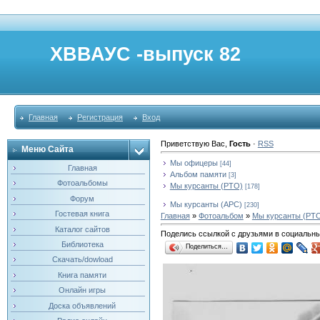
ХВВАУС -выпуск 82
Главная
Регистрация
Вход
Приветствую Вас
,
Гость
·
RSS
Меню Сайта
Мы офицеры
[44]
Главная
Альбом памяти
[3]
Фотоальбомы
Мы курсанты (РТО)
[178]
Форум
Мы курсанты (АРС)
[230]
Гостевая книга
Главная
»
Фотоальбом
»
Мы курсанты (РТ
Каталог сайтов
Поделись ссылкой с друзьями в социальны
Библиотека
Поделиться…
Скачать/dowload
Книга памяти
Онлайн игры
Доска объявлений