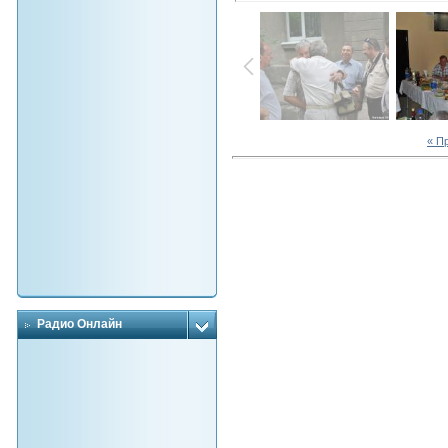
« П
Радио Онлайн