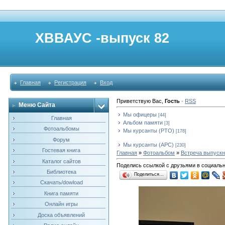
ХВВАУС -выпуск 82
Главная
Регистрация
Вход
Приветствую Вас
,
Гость
·
RSS
Меню Сайта
Мы офицеры
[44]
Главная
Альбом памяти
[3]
Фотоальбомы
Мы курсанты (РТО)
[178]
Форум
Мы курсанты (АРС)
[230]
Гостевая книга
Главная
»
Фотоальбом
»
Встреча выпускни
Каталог сайтов
Поделись ссылкой с друзьями в социаль
Библиотека
Поделиться…
Скачать/dowload
Книга памяти
Онлайн игры
Доска объявлений