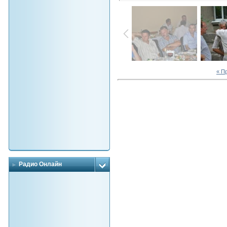
« П
Радио Онлайн