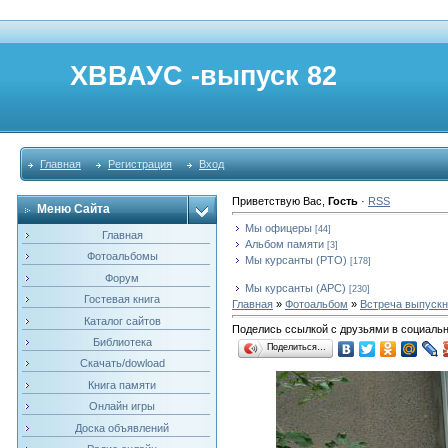
ХВВАУС -выпуск 82
Главная
Регистрация
Вход
Приветствую Вас
,
Гость
·
RSS
Меню Сайта
Мы офицеры
[44]
Главная
Альбом памяти
[3]
Фотоальбомы
Мы курсанты (РТО)
[178]
Форум
Мы курсанты (АРС)
[230]
Гостевая книга
Главная
»
Фотоальбом
»
Встреча выпускни
Каталог сайтов
Поделись ссылкой с друзьями в социаль
Библиотека
Поделиться…
Скачать/dowload
Книга памяти
Онлайн игры
Доска объявлений